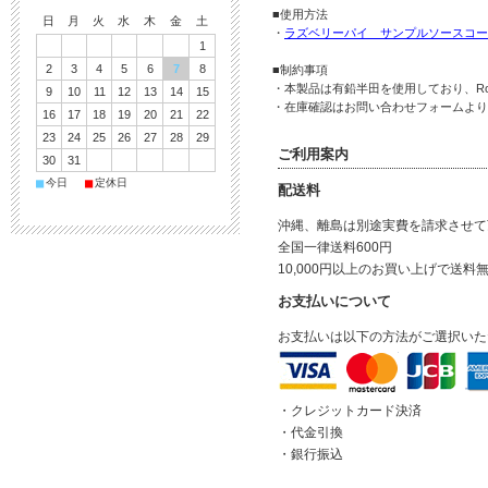
■使用方法
日
月
火
水
木
金
土
・
ラズベリーパイ サンプルソースコー
1
2
3
4
5
6
7
8
■制約事項
・本製品は有鉛半田を使用しており、R
9
10
11
12
13
14
15
・在庫確認はお問い合わせフォームより
16
17
18
19
20
21
22
23
24
25
26
27
28
29
ご利用案内
30
31
■
■
今日
定休日
配送料
沖縄、離島は別途実費を請求させて
全国一律送料600円
10,000円以上のお買い上げで
送料
お支払いについて
お支払いは以下の方法がご選択いた
・クレジットカード決済
・代金引換
・銀行振込