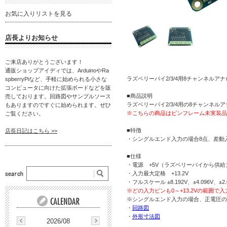
お気に入りリストを見る
店長よりお知らせ
ご来店ありがとうございます！
通販ショップアイディでは、ArduinoやRa
ラズベリーパイ2/3/4用8チャンネルア
spberryPiなど、手軽に始められる小さな
コンピュータに向けた拡張ボードなどを販
■商品説明
売しております。回路図やサンプルソース
ラズベリーパイ2/3/4用の8チャンネル
もありますのですぐに始められます。ぜひ
※こちらの商品はピンフレーム未実装品
ご覧ください。
■特徴
店長日記はこちら >>
・シングルエンド入力の場合8点、差動
■仕様
・電源 +5V（ラズベリーパイから供給
・入力最大定格 +13.2V
・フルスケール ±8.192V、±4.096V、±
※どの入力ピンも0～+13.2Vの範囲
※シングルエンド入力の場合、正電圧の
・
回路図
・
外形寸法図
2026/08